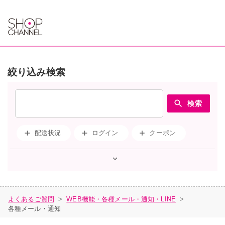
絞り込み検索
検索
配送状況
ログイン
クーポン
会員情報変更
交換
支払方法
返品
クーポン券あるか確認
送料
クレジットカード有効期限更新
よくあるご質問
WEB機能・各種メール・通知・LINE
>
>
各種メール・通知